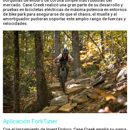
horquillas de enduro de corona simple más robustas del
mercado. Cane Creek realizó una gran parte de su desarrollo y
pruebas en bicicletas eléctricas de máxima potencia en entornos
de bike park para asegurarse de que el chasis, el muelle y el
amortiguador pudieran soportar este amplio rango de fuerzas y
velocidades.
Aplicación ForkTuner
Con el lanzamiento de Invert Enduro, Cane Creek amplía su gama