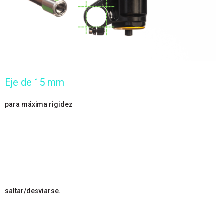
Eje de 15 mm
17 4 Acero inoxidable pre endurecido
para máxima rigidez
Incluido con Invert Enduro.
Adecuado para la mayoría de los ciclistas.
17% más rigidez torsional que otras horquillas invertidas de
una sola corona
Compatible con la rueda delantera actual de la mayoría de los
ciclistas
la solución plug & play.
Proporciona máxima tracción al permitir que el neumático
delantero se mantenga adherido en lugar de
saltar/desviarse.