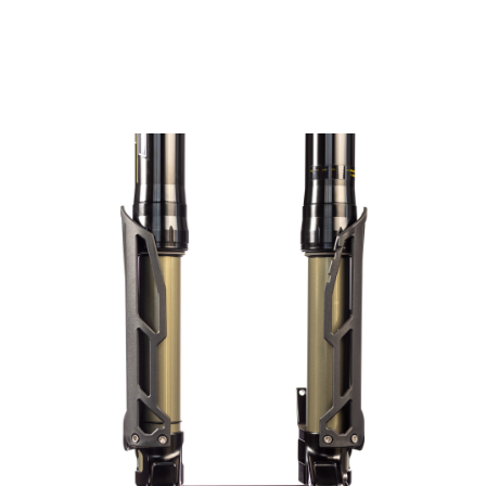
una sola corona
Rendimiento óptimo para ciclistas más pesados o aquellos
en bicicletas eléctricas de potencia completa
Resultados de pruebas internas de flexión torsional entre
170mm Invert Enduro vs 170mm Fox Podium